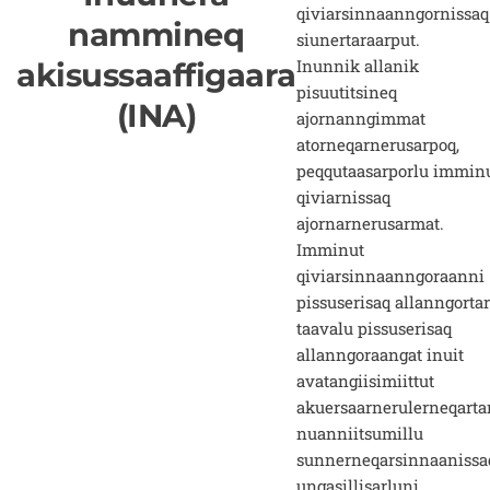
qiviarsinnaanngornissaq
nammineq
siunertaraarput.
Inunnik allanik
akisussaaffigaara
pisuutitsineq
(INA)
ajornanngimmat
atorneqarnerusarpoq,
peqqutaasarporlu immin
qiviarnissaq
ajornarnerusarmat.
Imminut
qiviarsinnaanngoraanni
pissuserisaq allanngortar
taavalu pissuserisaq
allanngoraangat inuit
avatangiisimiittut
akuersaarnerulerneqartar
nuanniitsumillu
sunnerneqarsinnaanissa
ungasillisarluni.