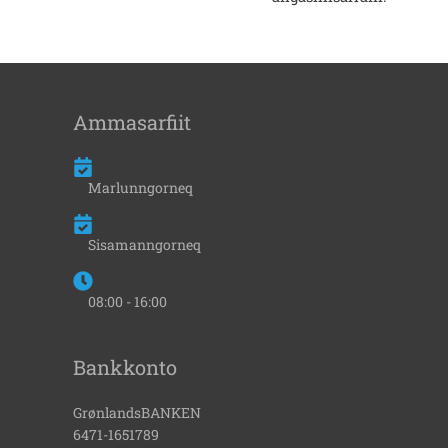
Ammasarfiit
Marlunngorneq
Sisamanngorneq
08:00 - 16:00
Bankkonto
GrønlandsBANKEN
6471-1651789