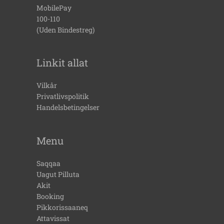
MobilePay
100-110
(uden Bindestreg)
Linkit allat
Vilkår
Privatlivspolitik
Handelsbetingelser
Menu
Saqqaa
Uagut Pilluta
Akit
Booking
Pikkorissaaneq
Attavissat