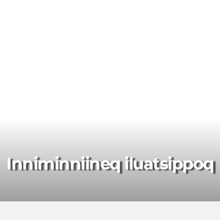
Inniminniineq iluatsippoq