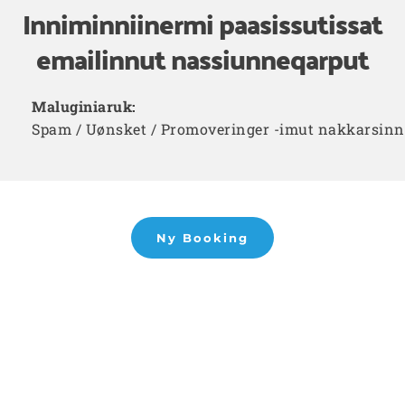
Inniminniinermi paasissutissat
emailinnut nassiunneqarput
Maluginiaruk:
Spam / Uønsket / Promoveringer -imut nakkarsin
Ny Booking